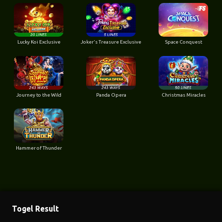
Lucky Koi Exclusive
Joker's Treasure Exclusive
Space Conquest
Journey to the Wild
Panda Opera
Christmas Miracles
Hammer of Thunder
Togel Result