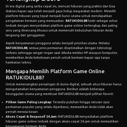
Di era digital yang serba cepat ini, mencari hiburan yang praktis dan bisa
diakses kapan saja telah menjadi gaya hidup masyarakat modern. Memilih
platform hiburan yang tepat menjadi kunci utama untuk mendapatkan
pengalaman bermain yang memuaskan.
RATUKIDUL88
hadir sebagai solusi
terbaik dengan menyediakan platform game online terlengkap dan paling
seru yang dirancang khusus untuk memenuhi kebutuhan hiburan Anda
langsung dari genggaman.
Aspek kenyamanan pengguna selalu menjadi prioritas utama. Melalui
RATUKIDUL88
, semua jenis permainan dioptimalkan dengan teknologi
terbaru sehingga sangat ringan saat dibuka melalui HP ataupun komputer,
memberikan Anda kebebasan penuh untuk bermain kapan saja tanpa
hambatan teknis.
Mengapa Memilih Platform Game Online
RATUKIDUL88?
Untuk memenangkan persaingan di dunia digital, sebuah situs hiburan harus
mengutamakan kenyamanan pengguna. Berikut adalah beberapa
keunggulan utama yang membuat RATUKIDUL88 menjadi pilihan favorit:
Pilihan Game Paling Lengkap:
Tersedia puluhan hingga ratusan opsi
permainan populer yang selalu diperbarui, memastikan Anda tidak akan
pernah merasa bosan.
Akses Cepat & Responsif 24 Jam:
RATUKIDUL88 menyediakan platform
hiburan game online terbaik dengan akses cepat 24 jam untuk memastikan
kenyamanan bermain Anda.