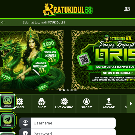
lamat datang di RATUKIDUL88
Selamat datang di RATUKIDUL88
TOGEL
SLOT
LIVE CASINO
SPORT
ARCADE
SABU