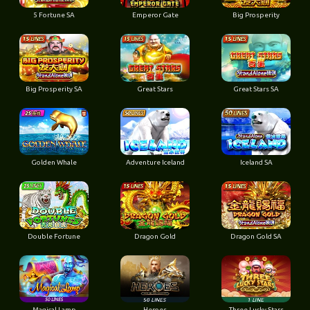
5 Fortune SA
Emperor Gate
Big Prosperity
Big Prosperity SA
Great Stars
Great Stars SA
Golden Whale
Adventure Iceland
Iceland SA
Double Fortune
Dragon Gold
Dragon Gold SA
Magical Lamp
Heroes
Three Lucky Stars