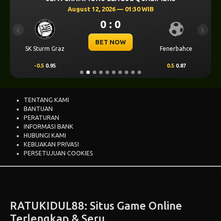
August 12, 2026 — 01:30 WIB
0 : 0
Previous
Next
BET NOW
SK Sturm Graz
Fenerbahce
-0.5
0.95
0.5
0.87
TENTANG KAMI
BANTUAN
PERATURAN
INFORMASI BANK
HUBUNGI KAMI
KEBIJAKAN PRIVASI
PERSETUJUAN COOKIES
RATUKIDUL88: Situs Game Online
Terlengkap & Seru