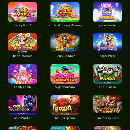
Candy Pop 2
Farmland Frenzy Maxways
Space Crasher
Rabbit Riches
Crazy Bomber
Sugar Party
Candy Candy
Sugar Bonanza
Triple Panda
Gold Panther
Mr Chu Tycoon
Prosperity Gods