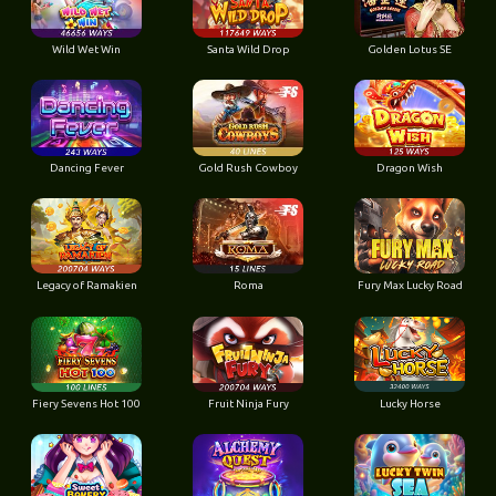
Wild Wet Win
Santa Wild Drop
Golden Lotus SE
Dancing Fever
Gold Rush Cowboy
Dragon Wish
Legacy of Ramakien
Roma
Fury Max Lucky Road
Fiery Sevens Hot 100
Fruit Ninja Fury
Lucky Horse