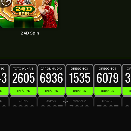
24D Spin
NG
TOTO WUHAN
CAROLINA DAY
OREGON 03
OREGON 06
OR
43
2605
6936
1535
6079
3
26
8/8/2026
8/8/2026
8/8/2026
8/8/2026
8
YE
CHINA
JAPAN
MALAYSIA
MACAU
99
6699
3965
7218
5825
6
26
7/8/2026
7/8/2026
7/8/2026
7/8/2026
7