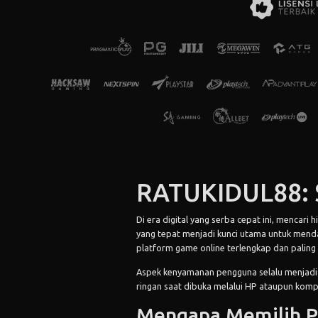
RATUKIDUL88: S
Di era digital yang serba cepat ini, mencar
yang tepat menjadi kunci utama untuk me
platform game online terlengkap dan palin
Aspek kenyamanan pengguna selalu menjadi 
ringan saat dibuka melalui HP ataupun kom
Mengapa Memilih P