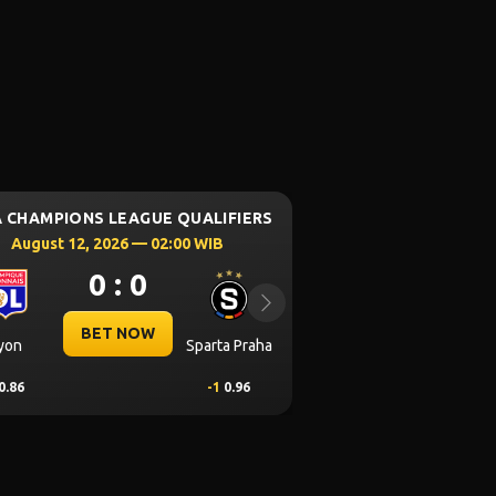
A CHAMPIONS LEAGUE QUALIFIERS
August 11, 2026 — 22:59 WIB
0 : 0
Next
BET NOW
Union Saint-
 Glimt
Gilloise
5
0.82
-0.75
1.00