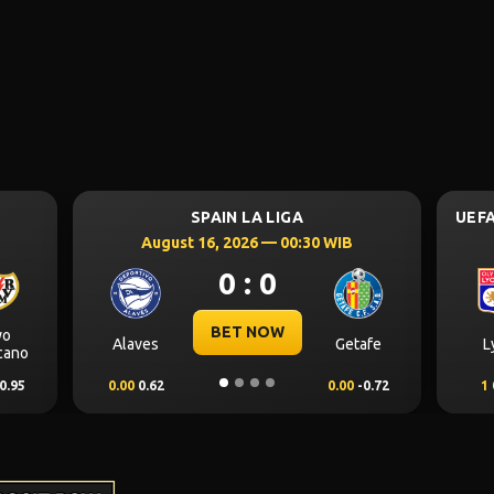
IERS
UEFA CHAMPIONS LEAGUE QUALIFIERS
UEF
August 12, 2026 — 01:15 WIB
0 : 0
BET NOW
Slovan
bahce
Mjallby
Bodo
Bratislava
.87
0.5
0.83
-0.5
0.99
0.7