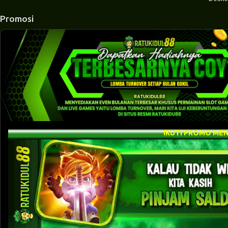
Promosi
IKUTI PROMO MEN