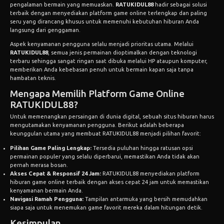
pengalaman bermain yang memuaskan.
RATUKIDUL88
hadir sebagai solusi
terbaik dengan menyediakan platform game online terlengkap dan paling
seru yang dirancang khusus untuk memenuhi kebutuhan hiburan Anda
langsung dari genggaman.
Aspek kenyamanan pengguna selalu menjadi prioritas utama. Melalui
RATUKIDUL88
, semua jenis permainan dioptimalkan dengan teknologi
terbaru sehingga sangat ringan saat dibuka melalui HP ataupun komputer,
memberikan Anda kebebasan penuh untuk bermain kapan saja tanpa
hambatan teknis.
Mengapa Memilih Platform Game Online
RATUKIDUL88?
Untuk memenangkan persaingan di dunia digital, sebuah situs hiburan harus
mengutamakan kenyamanan pengguna. Berikut adalah beberapa
keunggulan utama yang membuat RATUKIDUL88 menjadi pilihan favorit:
Pilihan Game Paling Lengkap:
Tersedia puluhan hingga ratusan opsi
permainan populer yang selalu diperbarui, memastikan Anda tidak akan
pernah merasa bosan.
Akses Cepat & Responsif 24 Jam:
RATUKIDUL88 menyediakan platform
hiburan game online terbaik dengan akses cepat 24 jam untuk memastikan
kenyamanan bermain Anda.
Navigasi Ramah Pengguna:
Tampilan antarmuka yang bersih memudahkan
siapa saja untuk menemukan game favorit mereka dalam hitungan detik.
Kesimpulan