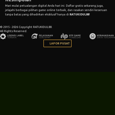
Mari mulai petualangan digital Anda hari ini. Daftar gratis sekarang juga,
jelajahi berbagai pilihan game online terbaik, dan rasakan sendiri keseruan
tanpa batas yang dihadirkan eksklusif hanya di
RATUKIDUL88
!
© 2015 - 2026 Copyright RATUKIDUL88.
All Rights Reserved.
LAPOR PUSAT