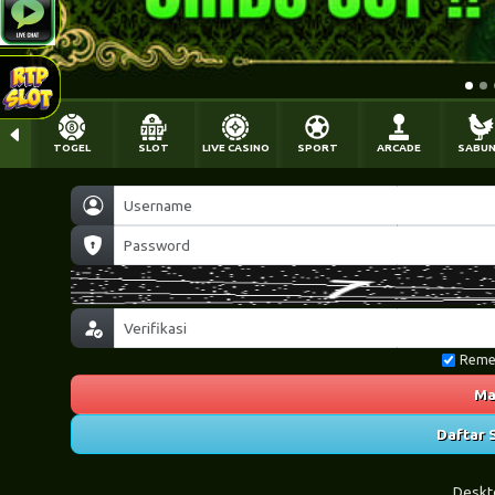
TOGEL
SLOT
LIVE CASINO
SPORT
ARCADE
SABU
Reme
Ma
Daftar 
Deskt