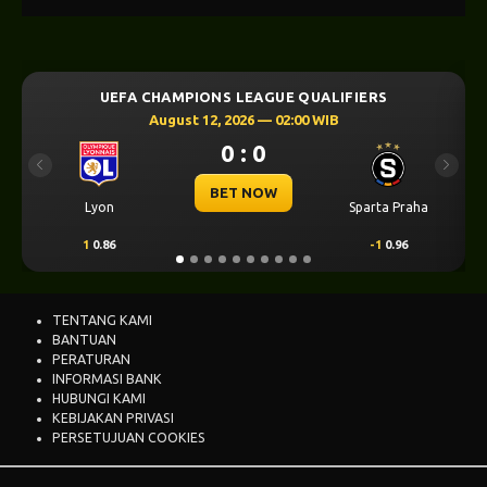
E QUALIFIERS
UEFA CHAMPIONS LEAGUE QUA
2:00 WIB
August 12, 2026 — 01:30 W
0 : 0
Previous
Next
BET NOW
Sparta Praha
SK Sturm Graz
-1
0.96
-0.5
0.95
TENTANG KAMI
BANTUAN
PERATURAN
INFORMASI BANK
HUBUNGI KAMI
KEBIJAKAN PRIVASI
PERSETUJUAN COOKIES