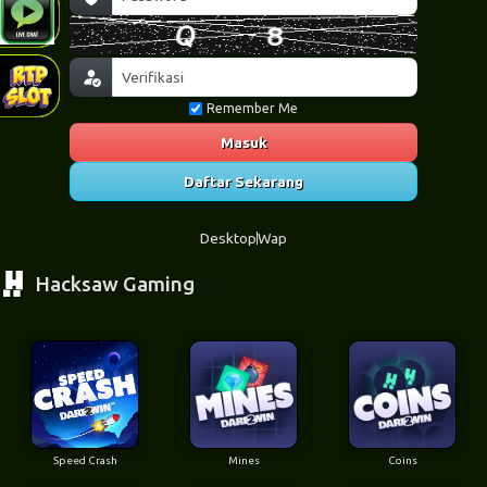
Remember Me
Masuk
Daftar Sekarang
Desktop
Wap
Hacksaw Gaming
Speed Crash
Mines
Coins