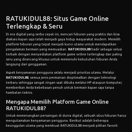
RATUKIDUL88: Situs Game Online
Terlengkap & Seru
Di era digital yang serba cepat ini, mencari hiburan yang praktis dan bisa
diakses kapan saja telah menjadi gaya hidup masyarakat modern. Memilih
platform hiburan yang tepat menjadi kunci utama untuk mendapatkan
pengalaman bermain yang memuaskan.
RATUKIDUL88
hadir sebagai solusi
terbaik dengan menyediakan platform game online terlengkap dan paling
seru yang dirancang khusus untuk memenuhi kebutuhan hiburan Anda
langsung dari genggaman.
Aspek kenyamanan pengguna selalu menjadi prioritas utama. Melalui
RATUKIDUL88
, semua jenis permainan dioptimalkan dengan teknologi
terbaru sehingga sangat ringan saat dibuka melalui HP ataupun komputer,
memberikan Anda kebebasan penuh untuk bermain kapan saja tanpa
hambatan teknis.
Mengapa Memilih Platform Game Online
RATUKIDUL88?
Untuk memenangkan persaingan di dunia digital, sebuah situs hiburan harus
mengutamakan kenyamanan pengguna. Berikut adalah beberapa
keunggulan utama yang membuat RATUKIDUL88 menjadi pilihan favorit: