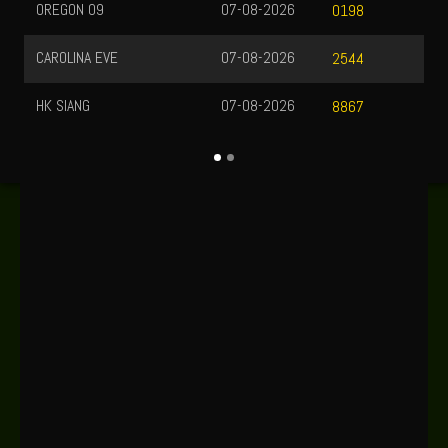
OREGON 09
07-08-2026
0198
CAROLINA EVE
07-08-2026
2544
HK SIANG
07-08-2026
8867