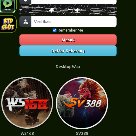
Remember Me
Masuk
Daftar Sekarang
Desktop
Wap
WS168
SV388