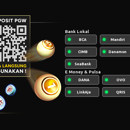
Bank Lokal
BCA
Mandiri
CIMB
Danamon
SeaBank
E Money & Pulsa
DANA
OVO
LinkAja
QRIS