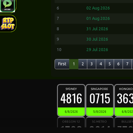
6
02 Aug 2026
7
01 Aug 2026
8
31 Jul 2026
9
30 Jul 2026
10
29 Jul 2026
First
1
2
3
4
5
6
7
SYDNEY
SINGAPORE
HONGKO
4816
0715
36
6/8/2026
5/8/2026
6/8/20
OREGON 12
SG METRO
BULLSE
1593
8814
75